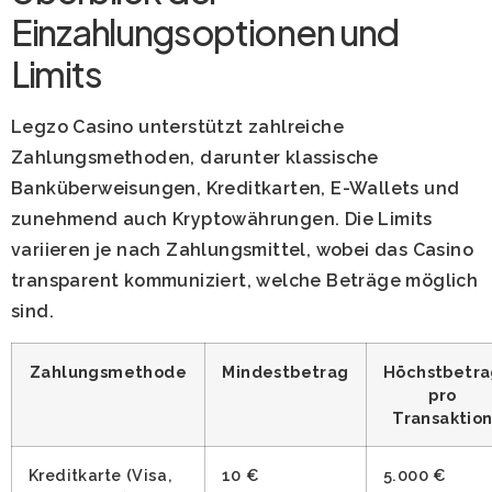
Einzahlungsoptionen und
Limits
Legzo Casino unterstützt zahlreiche
Zahlungsmethoden, darunter klassische
Banküberweisungen, Kreditkarten, E-Wallets und
zunehmend auch Kryptowährungen. Die Limits
variieren je nach Zahlungsmittel, wobei das Casino
transparent kommuniziert, welche Beträge möglich
sind.
Zahlungsmethode
Mindestbetrag
Höchstbetra
pro
Transaktio
Kreditkarte (Visa,
10 €
5.000 €