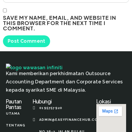
SAVE MY NAME, EMAIL, AND WEBSITE IN
THIS BROWSER FOR THE NEXT TIME I
COMMENT.
Kami memberikan perkhidmatan Outsource
Accounting Department dan Corporate Services
kepada syarikat SME di Malaysia.
Pautan
Hubungi
Lokasi
Pantas
0195757920
UTAMA
ADMIN@EASYFINANCEHUB.COM
TENTANG
NO.36-2, JALAN PULAU