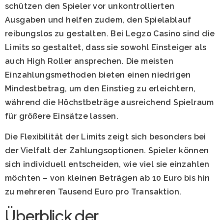
schützen den Spieler vor unkontrollierten
Ausgaben und helfen zudem, den Spielablauf
reibungslos zu gestalten. Bei Legzo Casino sind die
Limits so gestaltet, dass sie sowohl Einsteiger als
auch High Roller ansprechen. Die meisten
Einzahlungsmethoden bieten einen niedrigen
Mindestbetrag, um den Einstieg zu erleichtern,
während die Höchstbeträge ausreichend Spielraum
für größere Einsätze lassen.
Die Flexibilität der Limits zeigt sich besonders bei
der Vielfalt der Zahlungsoptionen. Spieler können
sich individuell entscheiden, wie viel sie einzahlen
möchten – von kleinen Beträgen ab 10 Euro bis hin
zu mehreren Tausend Euro pro Transaktion.
Überblick der