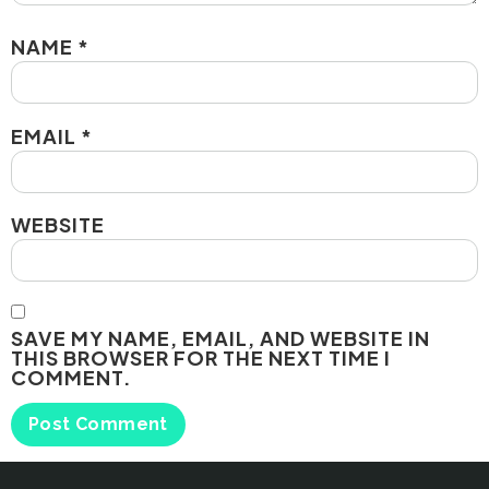
NAME
*
EMAIL
*
WEBSITE
SAVE MY NAME, EMAIL, AND WEBSITE IN
THIS BROWSER FOR THE NEXT TIME I
COMMENT.