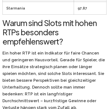
Starmania
97,87
Warum sind Slots mit hohen
RTPs besonders
empfehlenswert?
Ein hoher RTP ist ein Indikator für faire Chancen
und geringeren Hausvorteil. Gerade für Spieler, die
ihre Einsätze strategisch planen oder länger
spielen möchten, sind solche Slots interessant. Sie
bieten bessere Perspektiven bei gleichzeitiger
Unterhaltung. Dennoch sollte man immer
bedenken: RTP ist ein langfristiger
Durchschnittswert – kurzfristige Gewinne oder
Verluste hängen stark vom Zufall ab.