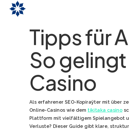
Tipps für 
So gelingt
Casino
Als erfahrener SEO-Kopiraÿter mit über ze
Online-Casinos wie dem
tikitaka casino
sc
Plattform mit vielfältigem Spielangebot 
Verluste? Dieser Guide gibt klare, struktu