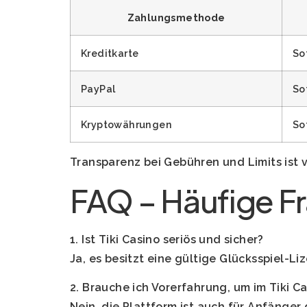
Zahlungsmethode
Kreditkarte
So
PayPal
So
Kryptowährungen
So
Transparenz bei Gebühren und Limits ist v
FAQ – Häufige Fra
1. Ist Tiki Casino seriös und sicher?
Ja, es besitzt eine gültige Glücksspiel-
2. Brauche ich Vorerfahrung, um im Tiki Ca
Nein, die Plattform ist auch für Anfänger