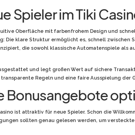
e Spieler im Tiki Casi
 intuitive Oberfläche mit farbenfrohem Design und sch
: Die klare Struktur ermöglicht es, schnell zwischen 
 konzipiert, die sowohl klassische Automatenspiele als
 ausgestattet und legt großen Wert auf sichere Transakt
 transparente Regeln und eine faire Ausspielung der 
ie Bonusangebote opt
sino ist attraktiv für neue Spieler. Schon die Willko
dingungen sollten genau gelesen werden, um versteck