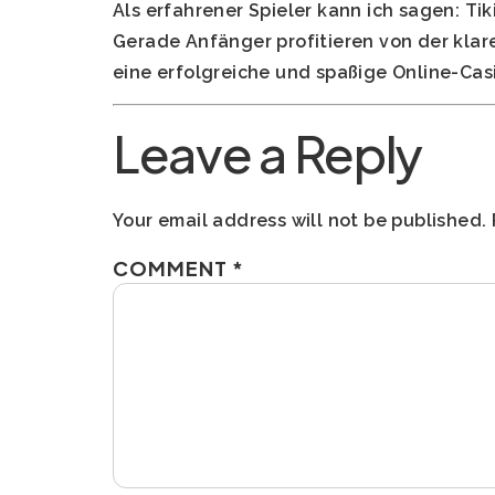
Als erfahrener Spieler kann ich sagen: Ti
Gerade Anfänger profitieren von der klar
eine erfolgreiche und spaßige Online-Cas
Leave a Reply
Your email address will not be published.
COMMENT
*