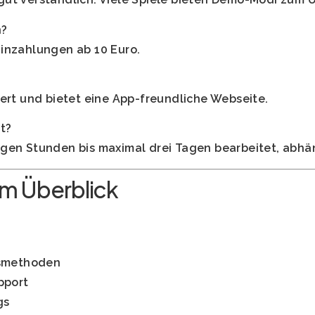
n?
inzahlungen ab 10 Euro.
miert und bietet eine App-freundliche Webseite.
t?
gen Stunden bis maximal drei Tagen bearbeitet, abh
 im Überblick
gsmethoden
pport
gs