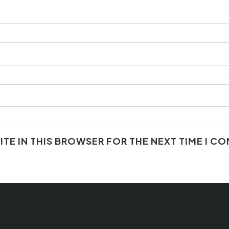
ITE IN THIS BROWSER FOR THE NEXT TIME I C