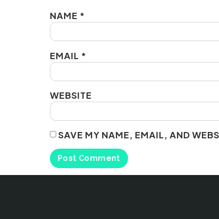
NAME
*
EMAIL
*
WEBSITE
SAVE MY NAME, EMAIL, AND WEBS