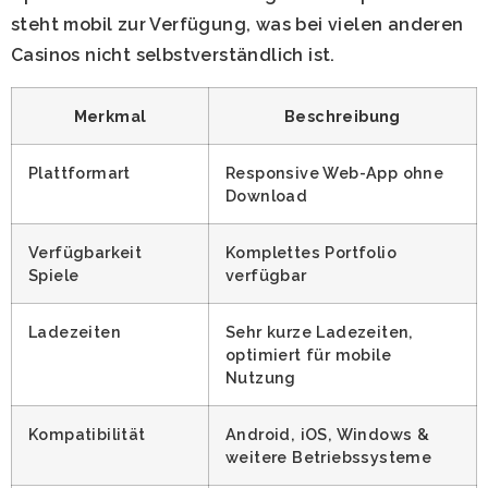
steht mobil zur Verfügung, was bei vielen anderen
Casinos nicht selbstverständlich ist.
Merkmal
Beschreibung
Plattformart
Responsive Web-App ohne
Download
Verfügbarkeit
Komplettes Portfolio
Spiele
verfügbar
Ladezeiten
Sehr kurze Ladezeiten,
optimiert für mobile
Nutzung
Kompatibilität
Android, iOS, Windows &
weitere Betriebssysteme