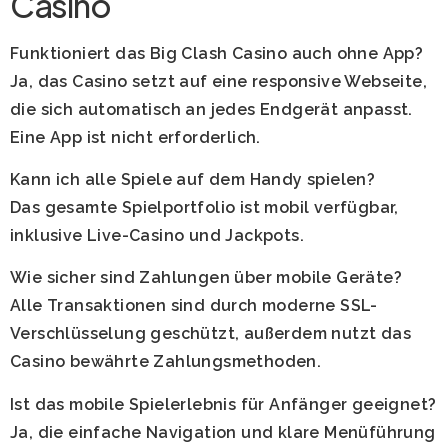
Casino
Funktioniert das Big Clash Casino auch ohne App?
Ja, das Casino setzt auf eine responsive Webseite,
die sich automatisch an jedes Endgerät anpasst.
Eine App ist nicht erforderlich.
Kann ich alle Spiele auf dem Handy spielen?
Das gesamte Spielportfolio ist mobil verfügbar,
inklusive Live-Casino und Jackpots.
Wie sicher sind Zahlungen über mobile Geräte?
Alle Transaktionen sind durch moderne SSL-
Verschlüsselung geschützt, außerdem nutzt das
Casino bewährte Zahlungsmethoden.
Ist das mobile Spielerlebnis für Anfänger geeignet?
Ja, die einfache Navigation und klare Menüführung