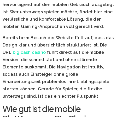
hervorragend auf den mobilen Gebrauch ausgelegt
ist. Wer unterwegs spielen möchte, findet hier eine
verlässliche und komfortable Lösung, die den
mobilen Gaming-Ansprüchen voll gerecht wird.
Bereits beim Besuch der Website fällt auf, dass das
Design klar und übersichtlich strukturiert ist. Die
URL
big cash casino
führt direkt auf die mobile
Version, die schnell lädt und ohne störende
Elemente auskommt. Die Navigation ist intuitiv,
sodass auch Einsteiger ohne große
Einarbeitungszeit problemlos ihre Lieblingsspiele
starten können. Gerade für Spieler, die flexibel
unterwegs sind, ist das ein echter Pluspunkt.
Wie gut ist die mobile