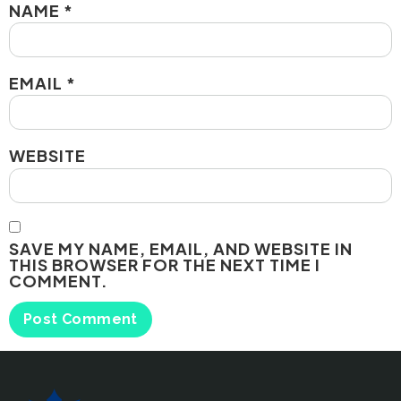
NAME
*
EMAIL
*
WEBSITE
SAVE MY NAME, EMAIL, AND WEBSITE IN
THIS BROWSER FOR THE NEXT TIME I
COMMENT.