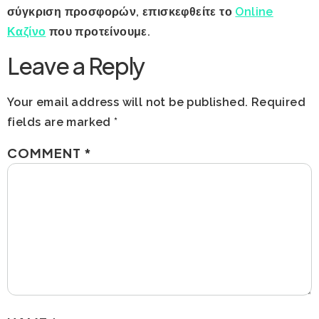
σύγκριση προσφορών, επισκεφθείτε το
Online
Καζίνο
που προτείνουμε.
Leave a Reply
Your email address will not be published.
Required
fields are marked
*
COMMENT
*