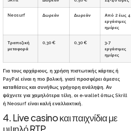
Neosurf
Δωρεάν
Δωρεάν
Από 2 έως 4
εργάσιμες
ημέρες
Τραπεζική
0,30 €
0,30 €
3‑7
μεταφορά
εργάσιμες
ημέρες
Για τους αρχάριους, η χρήση πιστωτικής κάρτας ή
PayPal είναι η πιο βολική, γιατί προσφέρει άμεσες
καταθέσεις και συνήθως γρήγορη ανάληψη. Αν
ψάχνετε για χαμηλότερα τέλη, οι e‑wallet όπως Skrill
ή Neosurf είναι καλή εναλλακτική.
4. Live casino και παιχνίδια με
υψηλό RTP