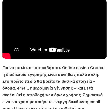
Για να μπείτε σε οποιοδήποτε Online casino Greece,
η διαδικασία εγγραφής είναι συνήθως πολύ απλή.
Στο πρώτο πεδίο θα βρείτε τα βασικά στοιχεία –
όνομα, email, ημερομηνία γέννησης – και μετά
ακολουθεί η αποδοχή των όρων χρήσης. Σημαντικό
είναι να χρησιμοποιήσετε ενεργή διεύθυνση email
που ελέγχετε τακτικά, γιατί η επιβεβαίωση