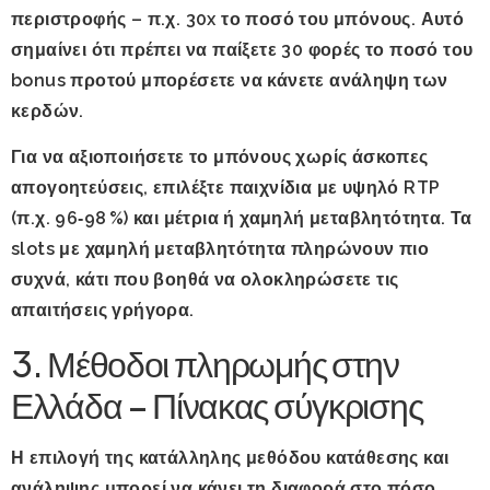
περιστροφής – π.χ. 30x το ποσό του μπόνους. Αυτό
σημαίνει ότι πρέπει να παίξετε 30 φορές το ποσό του
bonus προτού μπορέσετε να κάνετε ανάληψη των
κερδών.
Για να αξιοποιήσετε το μπόνους χωρίς άσκοπες
απογοητεύσεις, επιλέξτε παιχνίδια με υψηλό RTP
(π.χ. 96‑98 %) και μέτρια ή χαμηλή μεταβλητότητα. Τα
slots με χαμηλή μεταβλητότητα πληρώνουν πιο
συχνά, κάτι που βοηθά να ολοκληρώσετε τις
απαιτήσεις γρήγορα.
3. Μέθοδοι πληρωμής στην
Ελλάδα – Πίνακας σύγκρισης
Η επιλογή της κατάλληλης μεθόδου κατάθεσης και
ανάληψης μπορεί να κάνει τη διαφορά στο πόσο