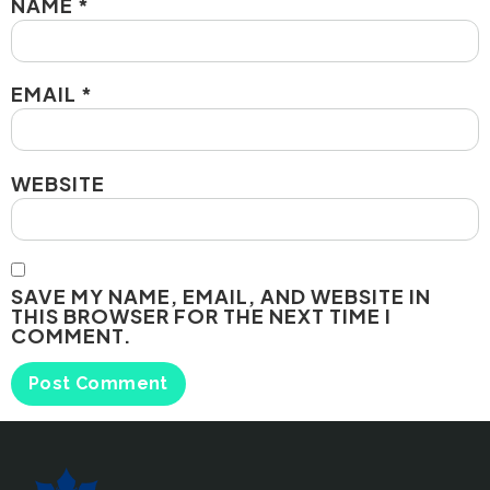
NAME
*
EMAIL
*
WEBSITE
SAVE MY NAME, EMAIL, AND WEBSITE IN
THIS BROWSER FOR THE NEXT TIME I
COMMENT.